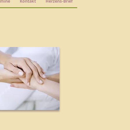
rmine
Kontakt
Herzens-Brief