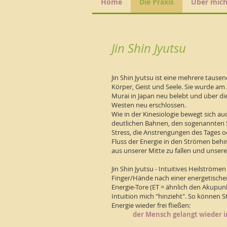
Home
Die Praxis
Über mic
Jin Shin Jyutsu
Jin Shin Jyutsu ist eine mehrere tause
Körper, Geist und Seele. Sie wurde am 
Murai in Japan neu belebt und über di
Westen neu erschlossen.
Wie in der Kinesiologie bewegt sich auc
deutlichen Bahnen, den sogenannten
Stress, die Anstrengungen des Tages
Fluss der Energie in den Strömen behi
aus unserer Mitte zu fallen und unsere
Jin Shin Jyutsu - Intuitives Heilströmen
Finger/Hände nach einer energetisch
Energie-Tore (ET = ähnlich den Akupu
Intuition mich "hinzieht". So können
Energie wieder frei fließen:
der Mensch gelangt wieder in