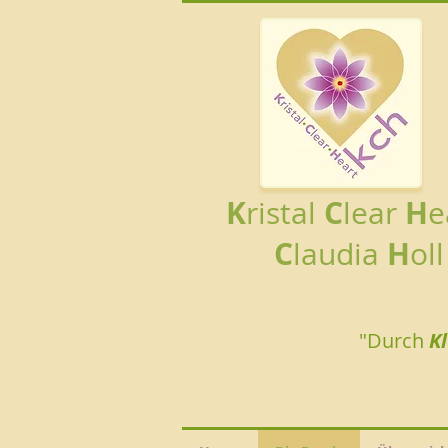
K
C
H
ristal
lear
e
C
H
laudia
oll
"Durch
K