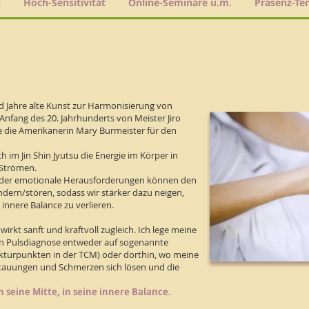
h
Hoch-Sensitivität
Online-Seminare u.m.
Präsenz-Te
nd Jahre alte Kunst zur Harmonisierung von
Anfang des 20. Jahrhunderts von Meister Jiro
e die Amerikanerin Mary Burmeister für den
h im Jin Shin Jyutsu die Energie im Körper in
 Strömen.
 oder emotionale Herausforderungen können den
ndern/stören, sodass wir stärker dazu neigen,
 innere Balance zu verlieren.
 wirkt sanft und kraftvoll zugleich. Ich lege meine
en Pulsdiagnose entweder auf sogenannte
nkturpunkten in der TCM) oder dorthin, wo meine
 Stauungen und Schmerzen sich lösen und die
 seine Mitte, in seine innere Balance.