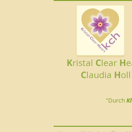
K
C
H
ristal
lear
e
C
H
laudia
oll
"Durch
K