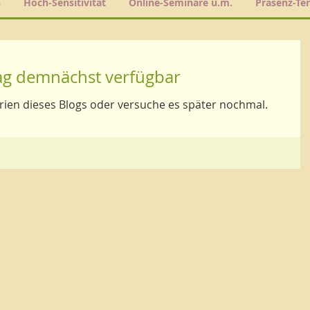
h
Hoch-Sensitivität
Online-Seminare u.m.
Präsenz-Te
ag demnächst verfügbar
rien dieses Blogs oder versuche es später nochmal.