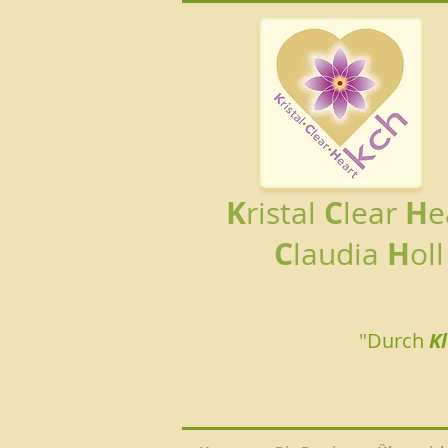
K
C
H
ristal
lear
e
C
H
laudia
oll
"Durch
K