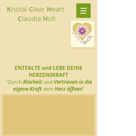
K
C
H
ristal
lear
eart
C
H
laudia
oll
ENTFALTE und LEBE DEINE
HERZENSKRAFT
"Durch
Klarheit
und
Vertrauen in die
eigene Kraft
dein
Herz öffnen
"